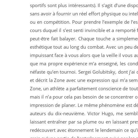
sportifs sont plus intéressants). Il s’agit d’une dis
sans avoir à fournir un réel effort physique ou int
ou en compétition. Pour prendre l’exemple de l’e
cours duquel il s’est senti invincible et a remporté 
peut-être fait balayer. Chaque touche a simplement
esthétique tout au long du combat. Avec un peu de
impuissant face à vous alors que la veille il vous au
que ma propre expérience m’a enseigné, les condit
néfaste qu’en tournoi. Sergei Golubitsky, dont j’ai
et décrit la Zone avec une expression qui m’a semb
Zone, un athlète a parfaitement conscience de tout c
mais il n’a pour cela pas besoin de se concentrer o
impression de planer. Le même phénomène est décrit
auteurs du dix-neuvième. Victor Hugo, me semble-t
laissant entraîner par sa plume ou en laissant pre
redécouvert avec étonnement le lendemain ce qu’ils