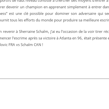
 sportifs de haut niveau consiste à chercher des moyens d’entrer à
pérer devenir un champion en apprenant simplement à entrer dan
ess” est une clé possible pour dominer son adversaire qui s
 fournit tous les efforts du monde pour produire sa meilleure escr
n revenir à Sherraine Schalm, j’ai eu l’occasion de la voir tire
encer l’escrime après sa victoire à Atlanta en 96, était présente 
olovic FRA vs Schalm CAN !