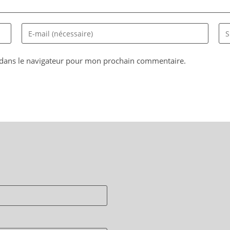
Enter
Sai
your
l’U
email
de
 dans le navigateur pour mon prochain commentaire.
address
vot
to
sit
comment
(fac