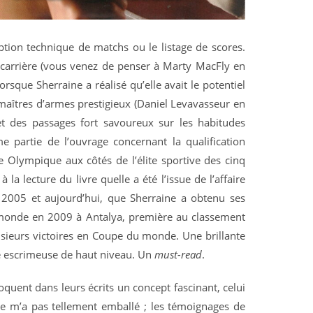
ption technique de matchs ou le listage de scores.
 carrière (vous venez de penser à Marty MacFly en
rsque Sherraine a réalisé qu’elle avait le potentiel
 maîtres d’armes prestigieux (Daniel Levavasseur en
 et des passages fort savoureux sur les habitudes
e partie de l’ouvrage concernant la qualification
ge Olympique aux côtés de l’élite sportive des cinq
a lecture du livre quelle a été l’issue de l’affaire
re 2005 et aujourd’hui, que Sherraine a obtenu ses
 monde en 2009 à Antalya, première au classement
sieurs victoires en Coupe du monde. Une brillante
ne escrimeuse de haut niveau. Un
must-read
.
oquent dans leurs écrits un concept fascinant, celui
e m’a pas tellement emballé ; les témoignages de