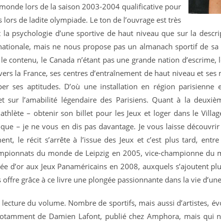
 monde lors de la saison 2003-2004 qualificative pour
s lors de ladite olympiade. Le ton de l’ouvrage est très
t la psychologie d’une sportive de haut niveau que sur la descri
rnationale, mais ne nous propose pas un almanach sportif de sa
r le contenu, le Canada n’étant pas une grande nation d’escrime, lo
t vers la France, ses centres d’entraînement de haut niveau et ses
opper ses aptitudes. D’où une installation en région parisienne
 sur l’amabilité légendaire des Parisiens. Quant à la deuxièm
hlète – obtenir son billet pour les Jeux et loger dans le Villa
e – je ne vous en dis pas davantage. Je vous laisse découvrir à l
nt, le récit s’arrête à l’issue des Jeux et c’est plus tard, ent
hampionnats du monde de Leipzig en 2005, vice-championne du
e d’or aux Jeux Panaméricains en 2008, auxquels s’ajoutent plu
 offre grâce à ce livre une plongée passionnante dans la vie d’u
 lecture du volume. Nombre de sportifs, mais aussi d’artistes, év
 (notamment
de Damien Lafont, publié chez Amphora, mais qui n