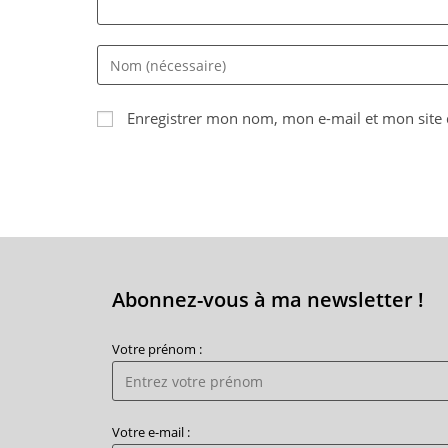
Enter
your
name
Enregistrer mon nom, mon e-mail et mon site
or
username
to
comment
Abonnez-vous à ma newsletter !
Votre prénom :
Votre e-mail :