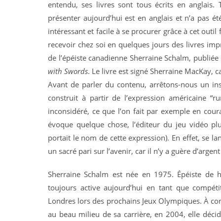
entendu, ses livres sont tous écrits en anglais.
présenter aujourd’hui est en anglais et n’a pas ét
intéressant et facile à se procurer grâce à cet out
recevoir chez soi en quelques jours des livres imp
de l’épéiste canadienne Sherraine Schalm, publiée
with Swords
. Le livre est signé Sherraine MacKay, ca
Avant de parler du contenu, arrêtons-nous un insta
construit à partir de l’expression américaine “r
inconsidéré, ce que l’on fait par exemple en cour
évoque quelque chose, l’éditeur du jeu vidéo p
portait le nom de cette expression). En effet, se l
un sacré pari sur l’avenir, car il n’y a guère d’ar
Sherraine Schalm est née en 1975. Épéiste de 
toujours active aujourd’hui en tant que compétit
Londres lors des prochains Jeux Olympiques. À cont
au beau milieu de sa carrière, en 2004, elle décid