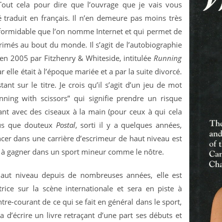
 Tout cela pour dire que l’ouvrage que je vais vous
é traduit en français. Il n’en demeure pas moins très
il formidable que l’on nomme Internet et qui permet de
rimés au bout du monde. Il s’agit de l’autobiographie
 en 2005 par Fitzhenry & Whiteside, intitulée
Running
r elle était à l’époque mariée et a par la suite divorcé.
nt sur le titre. Je crois qu’il s’agit d’un jeu de mot
unning with scissors” qui signifie prendre un risque
ant avec des ciseaux à la main (pour ceux à qui cela
lus que douteux
Postal
, sorti il y a quelques années,
ancer dans une carrière d’escrimeur de haut niveau est
gent à gagner dans un sport mineur comme le nôtre.
haut niveau depuis de nombreuses années, elle est
rice sur la scène internationale et sera en piste à
re-courant de ce qui se fait en général dans le sport,
a d’écrire un livre retraçant d’une part ses débuts et