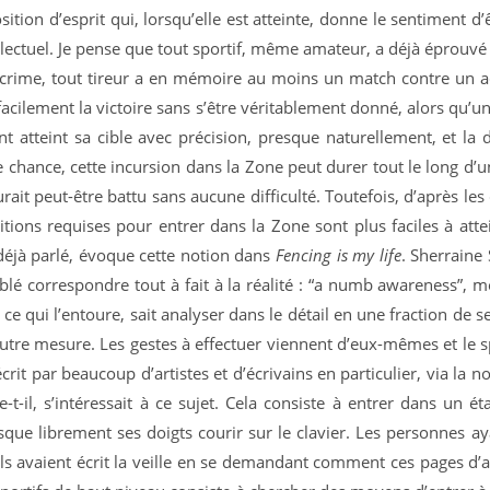
position d’esprit qui, lorsqu’elle est atteinte, donne le sentiment 
ellectuel. Je pense que tout sportif, même amateur, a déjà éprouvé
scrime, tout tireur a en mémoire au moins un match contre un a
facilement la victoire sans s’être véritablement donné, alors qu’un
 atteint sa cible avec précision, presque naturellement, et la di
 chance, cette incursion dans la Zone peut durer tout le long d’
rait peut-être battu sans aucune difficulté. Toutefois, d’après les
ions requises pour entrer dans la Zone sont plus faciles à atte
 déjà parlé, évoque cette notion dans
Fencing is my life
. Sherrain
lé correspondre tout à fait à la réalité : “a numb awareness”, 
e qui l’entoure, sait analyser dans le détail en une fraction de se
utre mesure. Les gestes à effectuer viennent d’eux-mêmes et le sp
 par beaucoup d’artistes et d’écrivains en particulier, via la no
-il, s’intéressait à ce sujet. Cela consiste à entrer dans un é
sque librement ses doigts courir sur le clavier. Les personnes ay
 avaient écrit la veille en se demandant comment ces pages d’an